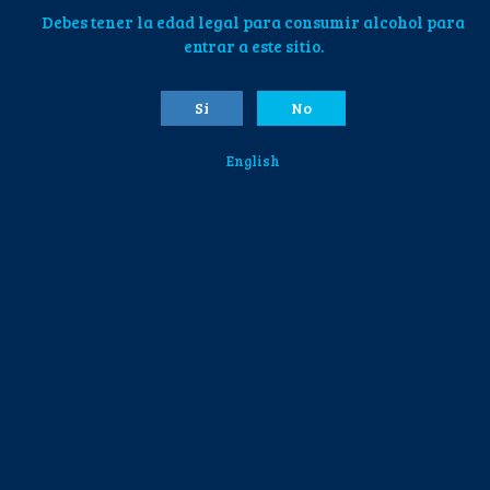
Debes tener la edad legal para consumir alcohol para
entrar a este sitio.
Si
No
English
Nuestra Galería
@delrefugio